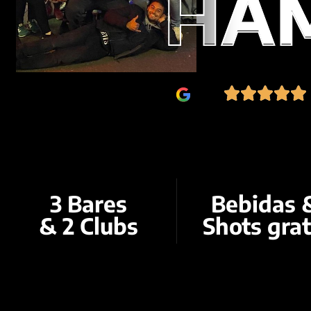
HA
HA
3 Bares
Bebidas 
& 2 Clubs
Shots grat