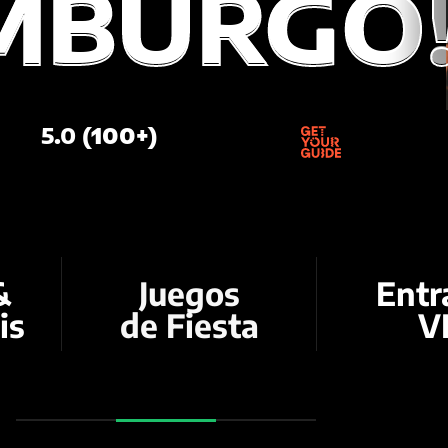
MBURGO
MBURGO
5.0 (
100+
)
&
Juegos
Entr
is
de Fiesta
V