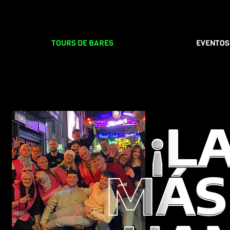
TOURS DE BARES
EVENTOS
¡L
¡L
MÁS
MÁS