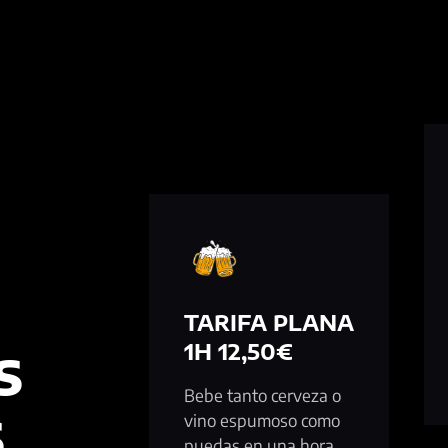
TARIFA PLANA
1H 12,50€
S
Bebe tanto cerveza o
S
vino espumoso como
puedas en una hora